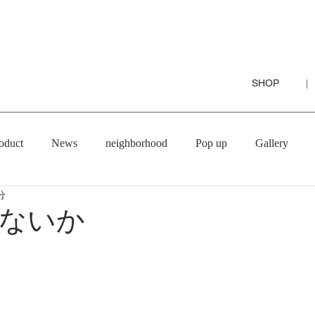
SHOP
|
oduct
News
neighborhood
Pop up
Gallery
分
ないか