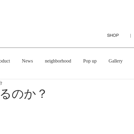
SHOP
|
oduct
News
neighborhood
Pop up
Gallery
分
るのか？