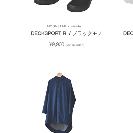
MOONSTAR × niente
​DECKSPORT R
/ ブラックモノ
​DE
¥9,900
(tax included)