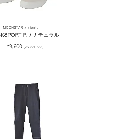
MOONSTAR × niente
CKSPORT R
/ ナチュラル
¥9,900
(tax included)