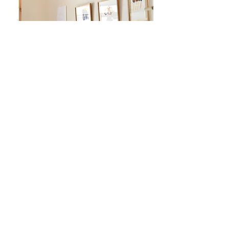
田中紗樹のドローイング作品を店内でご覧い
ただけます。
​また、オンラインでも閲覧・購入が可能で
す。
【 営業時間 】 平日 12:00 - 19:00
/ 土日祝
日
11:00 - 18:00
(
水・木曜 定休)
【 住 所 】 東京都世田谷区赤堤2-3-9-101
(
​小田急線『豪徳寺駅』、世田谷線『山下駅』より
徒歩5分 /
京王線『明大駅』から徒歩18分)
【 電 話 】
03-6379-1705