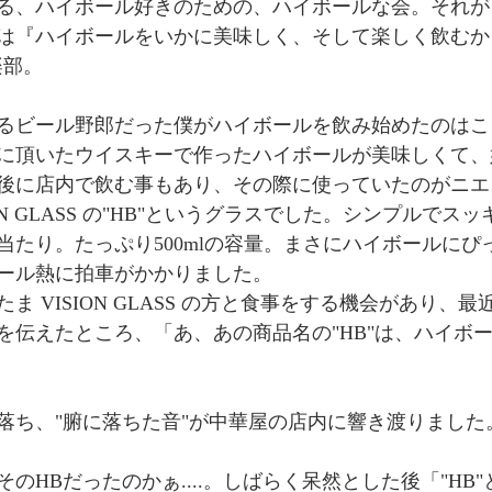
る、ハイボール好きのための、ハイボールな会。それが
は『ハイボールをいかに美味しく、そして楽しく飲むか
楽部。
るビール野郎だった僕がハイボールを飲み始めたのはこ
に頂いたウイスキーで作ったハイボールが美味しくて、
後に店内で飲む事もあり、その際に使っていたのがニエ
ON GLASS の"HB"というグラスでした。シンプルでス
当たり。たっぷり500mlの容量。まさにハイボールにぴ
ール熱に拍車がかかりました。
ま VISION GLASS の方と食事をする機会があり、
を伝えたところ、「あ、あの商品名の"HB"は、ハイボ
枚落ち、"腑に落ちた音"が中華屋の店内に響き渡りました
のHBだったのかぁ....。しばらく呆然とした後「"HB