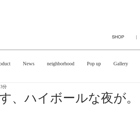
SHOP
|
oduct
News
neighborhood
Pop up
Gallery
 3分
す、ハイボールな夜が。