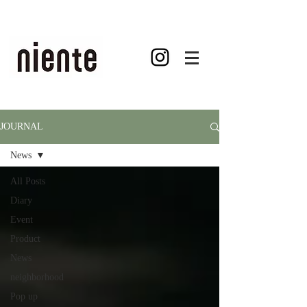
JOURNAL
News
All Posts
Diary
Event
Product
News
neighborhood
Pop up