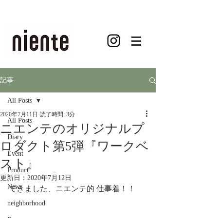
記事
All Posts
2020年7月11日
読了時間: 3分
All Posts
ニエンテのオリジナルプ
Diary
ロダクト第5弾『ワークベ
Event
スト』
Product
更新日：
2020年7月12日
News
できました、ニエンテ的 仕事着！！
neighborhood