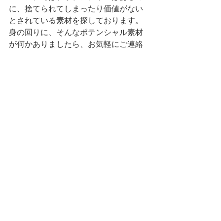
に、捨てられてしまったり価値がない
とされている素材を探しております。
身の回りに、そんなポテンシャル素材
が何かありましたら、お気軽にご連絡
ください。
ワークベスト
キャンバス/生成り：¥8,800+tax
サイズ：ワンサイズ (一般的な洋服でい
うとMぐらいのサイズ感です。）
ニエンテ・・・03-6379-1705
Diary
Product
News