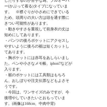
したりするのが苦手な為、プルオーバ
ー(かぶって着る)タイプになっていま
す。　※襟ぐりが小さめにできている
ため、頭周りの大い方は頭を通す際に
きつい可能性があります。
・動きやすさを重視して前身衣の丈は
短めにしてあります。
・パンツの後ろポケットにアクセスし
やすいように後ろの裾は短くカットし
てあります。
・胸ポケットには赤耳をあしらいまし
た。ペンや小さなメモ帳、iphon7などが
入ります。
・裾のポケットには工具類はもちろ
ん、おしぼりや注文伝票などもよさそ
うです。
・今回は、ワンサイズのみですが、今
後増やしていきたいとおもっていま
す。(画像は168cm、中肉中背)