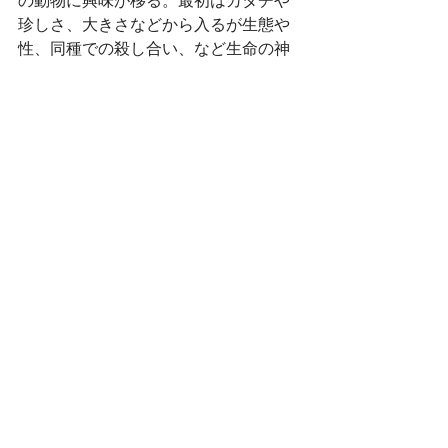
の動物に興味が移る。最初はカタチや
珍しさ、大きさなどから入るが生態や
性、同種での殺し合い、など生命の神
秘や不思議に取り憑かれていく。どこ
からどこまでが科学的でどこまでがオ
カルトなのか、武術から小説、漫画や
テレビ、あらゆる媒体を通し得た知識
を僕のフィルターを通し、最終的には
動物から遥かな生命の、いや宇宙の神
秘を感じる話をしていきたい所存で
す。 ﻿
Diary
Event
News
最新記事
すべて表示