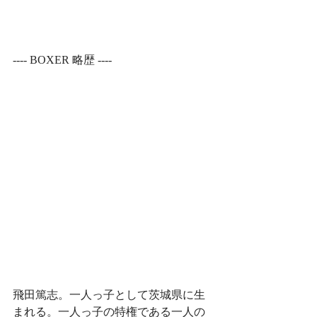
---- BOXER 略歴 ----﻿
飛田篤志。一人っ子として茨城県に生
まれる。一人っ子の特権である一人の