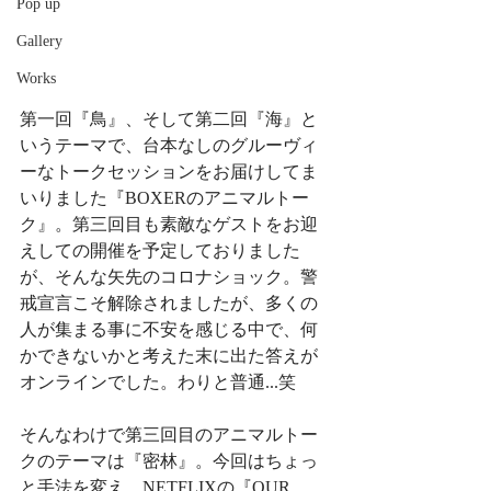
Pop up
Gallery
Works
第一回『鳥』、そして第二回『海』と
いうテーマで、台本なしのグルーヴィ
ーなトークセッションをお届けしてま
いりました『BOXERのアニマルトー
ク』。第三回目も素敵なゲストをお迎
えしての開催を予定しておりました
が、そんな矢先のコロナショック。警
戒宣言こそ解除されましたが、多くの
人が集まる事に不安を感じる中で、何
かできないかと考えた末に出た答えが
オンラインでした。わりと普通...笑﻿
そんなわけで第三回目のアニマルトー
クのテーマは『密林』。今回はちょっ
と手法を変え、NETFLIXの『OUR 