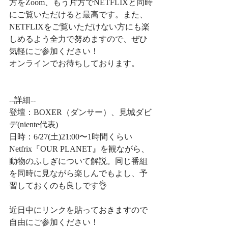
方をZoom、もう片方でNETFLIXと同時
にご覧いただけると最高です。また、
NETFLIXをご覧いただけない方にも楽
しめるよう全力で努めますので、ぜひ
気軽にご参加ください！﻿
オンラインでお待ちしております。 ﻿
--詳細-- ﻿
登壇：BOXER（ダンサー）、見城ダビ
デ(niente代表)﻿
日時：6/27(土)21:00〜1時間くらい﻿
Netfrix『OUR PLANET』を観ながら、
動物のふしぎについて解説。同じ番組
を同時に見ながら楽しんでもよし、予
習しておくのも良しです👌﻿
近日中にリンクを貼っておきますので
自由にご参加ください！﻿