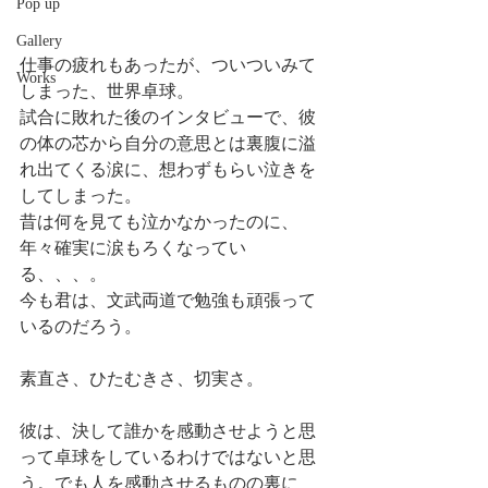
Pop up
Gallery
仕事の疲れもあったが、ついついみて
Works
しまった、世界卓球。
試合に敗れた後のインタビューで、彼
の体の芯から自分の意思とは裏腹に溢
れ出てくる涙に、想わずもらい泣きを
してしまった。
昔は何を見ても泣かなかったのに、
年々確実に涙もろくなってい
る、、、。
今も君は、文武両道で勉強も頑張って
いるのだろう。
素直さ、ひたむきさ、切実さ。
彼は、決して誰かを感動させようと思
って卓球をしているわけではないと思
う。でも人を感動させるものの裏に