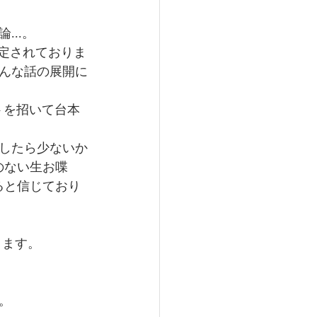
..。
定されておりま
んな話の展開に
トを招いて台本
したら少ないか
のない生お喋
ると信じており
きます。
。