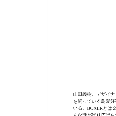
山田義樹。デザイナー
を飼っている鳥愛好
いる。BOXERと
んな話が繰り広げら