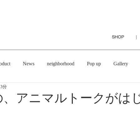
SHOP
|
oduct
News
neighborhood
Pop up
Gallery
 3分
Rの、アニマルトークがは