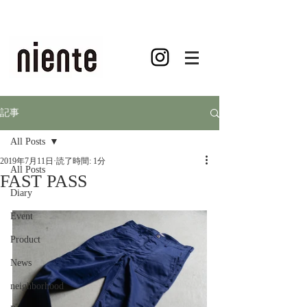
記事
All Posts
2019年7月11日
読了時間: 1分
All Posts
FAST PASS
Diary
Event
Product
News
neighborhood