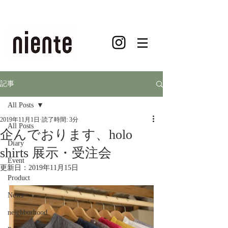
記事
All Posts
2019年11月1日
読了時間: 3分
All Posts
企んでおります、holo
Diary
shirts 展示・受注会
Event
更新日：
2019年11月15日
Product
News
neighborhood