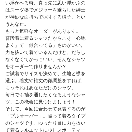
い浮かべる時、真っ先に思い浮かぶの
はスーツ姿でメジャーを垂らした紳士
が神妙な面持ちで採寸する様子、とい
うあなた。
もっと気軽なオーダーがあります。
普段着に着るシャツだからこそ「心地
よく」て「似合ってる」ものがいい。
力を抜いて着ているんだけど、だらし
なくなくてかっこいい、そんなシャツ
をオーダーで作りませんか？
ご試着でサイズを決めて、生地と襟を
選ぶ。着丈や袖丈の微調整をすれば、
もうそれはあなただけのシャツ。
毎日でも袖を通したくなるようなシャ
ツ、この機会に見つけましょう！
そして、今回に合わせて発表するのが
「プルオーバー」。被って着るタイプ
のシャツです。ゆったり目に力を抜い
て着るシルエットに少しスポーティー