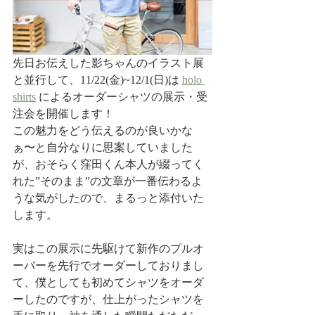
先日お伝えした影ちゃんのイラスト展
と並行して、11/22(金)~12/1(日)は 
holo 
shirts
 によるオーダーシャツの展示・受
注会を開催します！
この魅力をどう伝えるのが良いかな
ぁ〜と自分なりに思案していました
が、おそらく窪田くん本人が綴ってく
れた”そのまま”の文章が一番伝わるよ
うな気がしたので、まるっと添付いた
します。
実はこの展示に先駆けて新作のプルオ
ーバーを先行でオーダーしておりまし
て、僕としても初めてシャツをオーダ
ーしたのですが、仕上がったシャツを