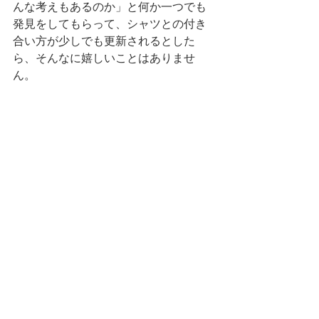
んな考えもあるのか」と何か一つでも
発見をしてもらって、シャツとの付き
合い方が少しでも更新されるとした
ら、そんなに嬉しいことはありませ
ん。
------------------------------------
どうでしょう、グッときましたか？
グッときた方、豪徳寺でお待ちしてお
ります。
----イベント詳細----
期間：11/22(金) 〜 12/1(日)
場所：『 niente と tokyobike 』世田谷区
赤堤2-3-9 (小田急線豪徳寺駅/世田谷線
山下より徒歩5分)
お問い合わせ：03-6379-1705 / 
info@niente.co.jp
 あてにご連絡お願いし
ます。