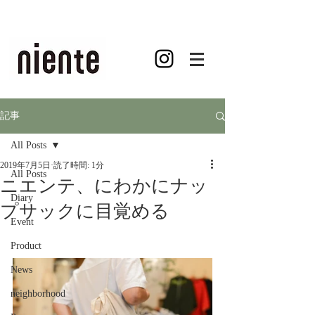
記事
All Posts
2019年7月5日
読了時間: 1分
All Posts
ニエンテ、にわかにナッ
Diary
プサックに目覚める
Event
Product
News
neighborhood