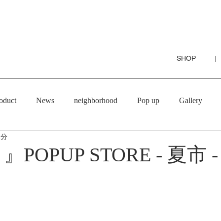
SHOP
|
oduct
News
neighborhood
Pop up
Gallery
2分
e 』POPUP STORE - 夏市 -