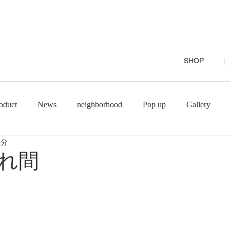
SHOP
|
oduct
News
neighborhood
Pop up
Gallery
1分
れ間