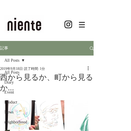
記事
All Posts
2019年9月18日
読了時間: 1分
All Posts
西から見るか、町から見る
Diary
か...
Event
Product
News
neighborhood